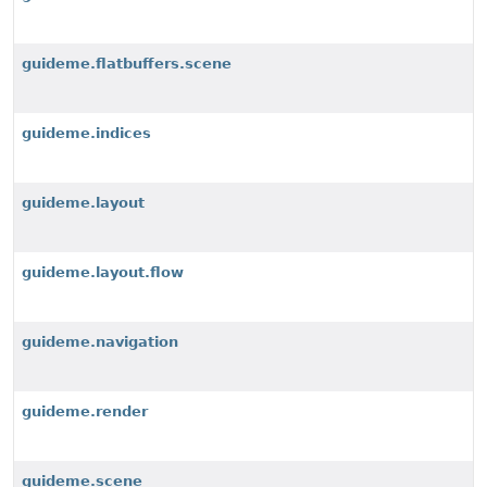
guideme.flatbuffers.scene
guideme.indices
guideme.layout
guideme.layout.flow
guideme.navigation
guideme.render
guideme.scene